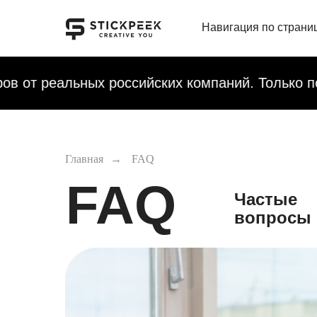
Навигация по страни
х российских компаний. Только посмотрите н
Главная
→
FAQ
FAQ
Частые
вопросы