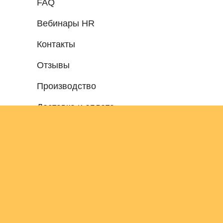
FAQ
Вебинары HR
Контакты
Отзывы
Производство
Доставка и оплата
Контакты
+7 (495) 799 42-04
+7 (903) 799 42-04
sales@stickpeek.ru
Политика конфиденциальности